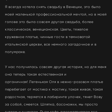
Я всегда хотела снять свадьбу в Венеции, это было
моей маленькой профессиональной мечтой, но в моей
голове это была совсем другая свадьба, более
классическая, венецианская. Цветы, тяжелое
кружевное платье, чинные гости в темноватой
итальянской церкви, все немного загадочное и в
полумраке.
У нас получилась совсем другая история, но для меня
она теперь такая естественная и
органичная!
Легенькая Оля в нежно-розовом платье
перебегает от мостика к мостику, такая живая, такая
радостная, теряется в лабиринте улочек, тянет Вову
за собой, смеется. Шляпка, босоножки, мы просто
гуляем и снимаем. Пьем кофе, рассматриваем все