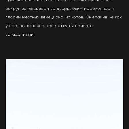
вокруг, заглядываем во дворы, едим мороженное и
гладим местных венецианских котов. Они такие же как
у нас, но, конечно, тоже кажутся немного
загадочными.