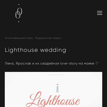
Осиновецкий маяк, Ладожское озеро
Lighthouse wedding
Лена, Ярослав и их свадебная love-story на маяке ♡