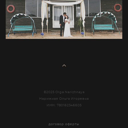
©2025 Olga Narizhnaya
Нарижная Ольга Игоревна
ИНН: 780162346605
договор оферты