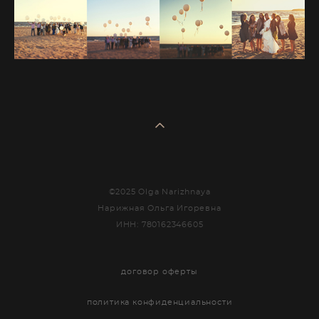
©2025 Olga Narizhnaya
Нарижная Ольга Игоревна
ИНН: 780162346605
договор оферты
политика конфиденциальности